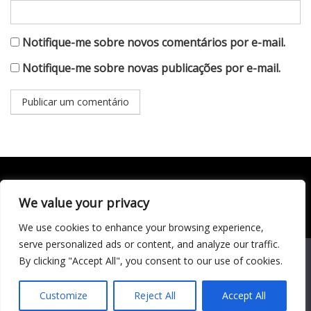
Notifique-me sobre novos comentários por e-mail.
Notifique-me sobre novas publicações por e-mail.
We value your privacy
Todo conteúdo publicado neste portal, incluindo textos,
imagens, vídeos, áudios, gráficos e outros materiais, é de
We use cookies to enhance your browsing experience,
responsabilidade do autor. © 2020 - 2024 Todos os direitos
reservados ao site Matéria Livre Royale News by
serve personalized ads or content, and analyze our traffic.
Themebeez
We use cookies to ensure that we give you the best
By clicking "Accept All", you consent to our use of cookies.
experience on our website. If you continue to use this site we
Economia
will assume that you are happy with it.
Entretenimento
Customize
Reject All
Accept All
Famosos
Cultura
Música
Ok