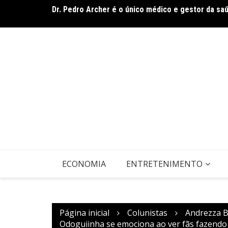
Dr. Pedro Archer é o único médico e gestor da sa
Ir
Documentário CONTRACENA foi exibido na UFU, no
para
o
conteúdo
ECONOMIA
ENTRETENIMENTO
Página inicial
Colunistas
Andrezza B
Odoguiinha se emociona ao ver fãs fazendo