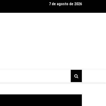
7 de agosto de 2026
eels Monster Trucks Live™ confirma Belo Horizonte na turnê Am