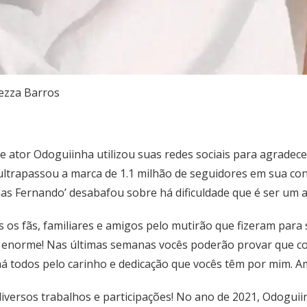
ezza Barros
r e ator Odoguiinha utilizou suas redes sociais para agrade
 ultrapassou a marca de 1.1 milhão de seguidores em sua co
s Fernando’ desabafou sobre há dificuldade que é ser um ar
 os fãs, familiares e amigos pelo mutirão que fizeram para 
 enorme! Nas últimas semanas vocês poderão provar que con
há todos pelo carinho e dedicação que vocês têm por mim. Am
versos trabalhos e participações! No ano de 2021, Odoguiin