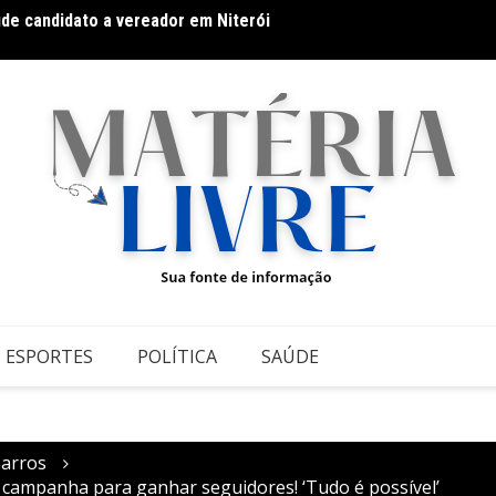
úde candidato a vereador em Niterói
Hot Wh
 Grupontapé e no CEU Shopping Park
ESPORTES
POLÍTICA
SAÚDE
arros
 campanha para ganhar seguidores! ‘Tudo é possível’