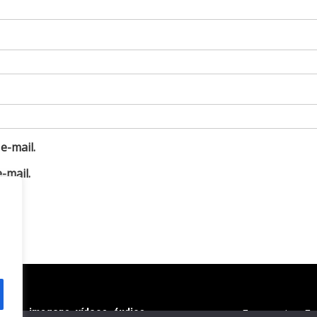
e-mail.
-mail.
extos, imagens, vídeos, áudios,
Economia
En