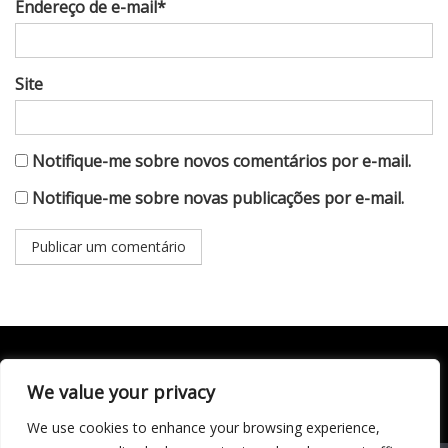
Endereço de e-mail*
Site
Notifique-me sobre novos comentários por e-mail.
Notifique-me sobre novas publicações por e-mail.
We value your privacy
Todo conteúdo publicado neste portal, incluindo textos,
imagens, vídeos, áudios, gráficos e outros materiais, é de
We use cookies to enhance your browsing experience,
responsabilidade do autor. © 2020 - 2024 Todos os direitos
reservados ao site Matéria Livre Royale News by