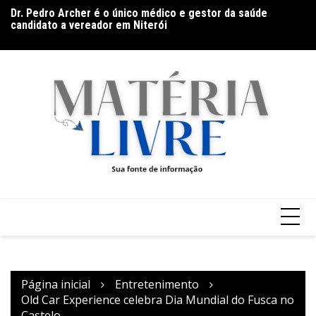
Ir
candidato a vereador em Niterói
Th
para
De olho no líder: Jhonathan Silva projeta duelo do Athletic
ap
contra o Criciúma
o
conteúdo
Página inicial
Entretenimento
Old Car Experience celebra Dia Mundial do Fusca no
Castelo