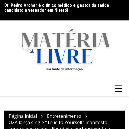
Dr. Pedro Archer é o único médico e gestor da saúde
Ir
Ga
candidato a vereador em Niterói
para
Ar
Band Bahia realiza tradicional debate entre candidatos ao
o
Governo da Bahia para mais de 300 cidades neste domingo
conteúdo
(9)
Página inicial
Entretenimento
OXA lança single “True to Yourself” manifesto
sonoro que celebra liberdade, pertencimento e