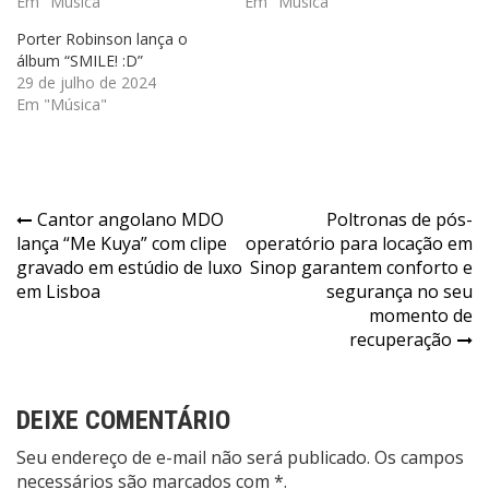
Em "Música"
Em "Música"
Porter Robinson lança o
álbum “SMILE! :D”
29 de julho de 2024
Em "Música"
Navegação
Cantor angolano MDO
Poltronas de pós-
lança “Me Kuya” com clipe
operatório para locação em
de
gravado em estúdio de luxo
Sinop garantem conforto e
Post
em Lisboa
segurança no seu
momento de
recuperação
DEIXE COMENTÁRIO
Seu endereço de e-mail não será publicado. Os campos
necessários são marcados com *.