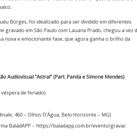
alco.
udu Borges, foi idealizado para ser dividido em diferentes
me gravado em São Paulo com Lauana Prado, chegou a vez 
ssa nova e emocionante fase, que agora ganha o brilho da
o Audiovisual “Astral” (Part. Panda e Simone Mendes)
 véspera de feriado)
inale, 460 – Olhos D’
Á
gua, Belo Horizonte – MG
)
orma BaladAPP –
https://baladapp.com.br/
evento/gravac