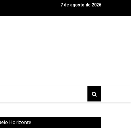
7 de agosto de 2026
a Murilo Castro promove curso sobre a História da Arte Brasilei
mporânea
Belo Horizonte