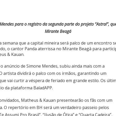
 Mendes para o registro da segunda parte do projeto “Astral”, que
Mirante Beagá
semana que a capital mineira será palco de um encontro se
riado, o cantor Panda aterrissa no Mirante Beagá para parti
heus & Kauan.
om o anúncio de Simone Mendes, subiu ainda mais com a
 artista dividirá o palco com os irmãos, garantindo um
ue vai curtir a véspera de feriado em grande estilo. Os últi
eio da plataforma
BaladAPP
.
s convidados, Matheus & Kauan presentearão os fãs com um
a. O repertório em BH será um verdadeiro passeio pelos
Te Assumi Pro Brasil”, “Ilusão de Ótica” e “Quarta Cadeira”,