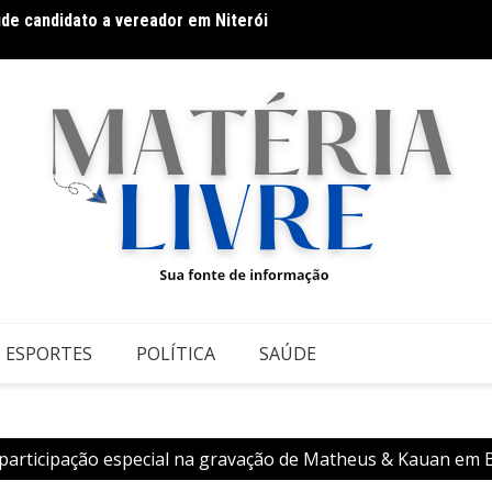
úde candidato a vereador em Niterói
Galeri
datos ao Governo da Bahia para mais de 300 cidades neste
conte
ESPORTES
POLÍTICA
SAÚDE
participação especial na gravação de Matheus & Kauan em 