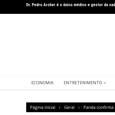
Dr. Pedro Archer é o único médico e gestor da sa
Ir
Band Bahia realiza tradicional debate entre candi
para
domingo (9)
o
conteúdo
ECONOMIA
ENTRETENIMENTO
Página inicial
Geral
Panda confirma 