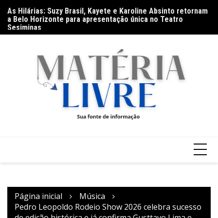
Ir
As Hilárias: Suzy Brasil, Kayete e Karoline Absinto retornam
Ba
para
a Belo Horizonte para apresentação única no Teatro
Go
o
Sesiminas
(9
conteúdo
Página inicial
Música
Pedro Leopoldo Rodeio Show 2026 celebra sucesso
de edição histórica e já confirma Gusttavo Lima e