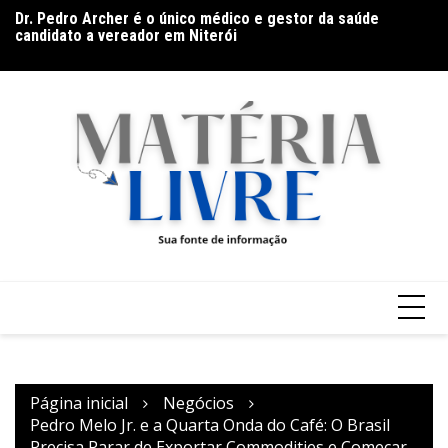
Ir
Dr. Pedro Archer é o único médico e gestor da saúde
Th
para
candidato a vereador em Niterói
ap
De olho no líder: Jhonathan Silva projeta duelo do Athletic
o
contra o Criciúma
conteúdo
Página inicial
Negócios
Pedro Melo Jr. e a Quarta Onda do Café: O Brasil
Precisa Parar de Exportar Commodities e Começar