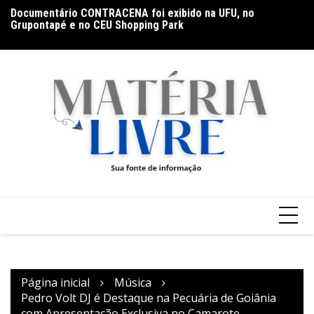
Ir
Documentário CONTRACENA foi exibido na UFU, no
Ho
para
Grupontapé e no CEU Shopping Park
na
o
conteúdo
Página inicial
Música
Pedro Volt DJ é Destaque na Pecuária de Goiânia
com Apresentação Exclusiva no Camarote