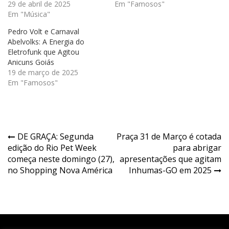
29 de abril de 2025
Em "Famosos"
Em "Música"
Pedro Volt e Carnaval
Abelvolks: A Energia do
Eletrofunk que Agitou
Anicuns Goiás
19 de março de 2025
Em "Famosos"
Navegação
DE GRAÇA: Segunda
Praça 31 de Março é cotada
edição do Rio Pet Week
para abrigar
de
começa neste domingo (27),
apresentações que agitam
Post
no Shopping Nova América
Inhumas-GO em 2025