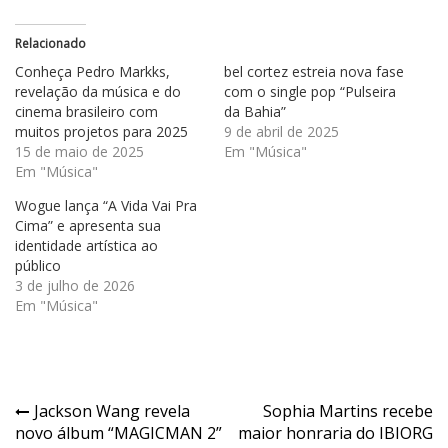
Relacionado
Conheça Pedro Markks,
bel cortez estreia nova fase
revelação da música e do
com o single pop “Pulseira
cinema brasileiro com
da Bahia”
muitos projetos para 2025
9 de abril de 2025
15 de maio de 2025
Em "Música"
Em "Música"
Wogue lança “A Vida Vai Pra
Cima” e apresenta sua
identidade artística ao
público
3 de julho de 2026
Em "Música"
Navegação
Jackson Wang revela
Sophia Martins recebe
novo álbum “MAGICMAN 2”
maior honraria do IBIORG