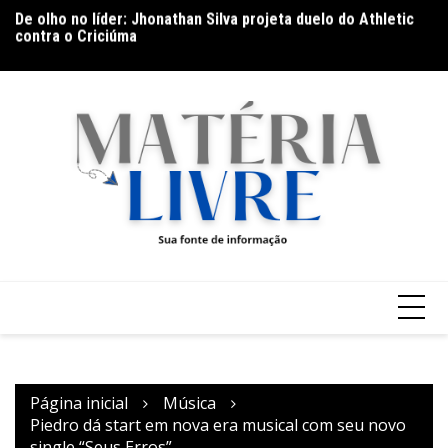
Ir
De olho no líder: Jhonathan Silva projeta duelo do Athletic
Th
para
contra o Criciúma
ap
o
conteúdo
Página inicial
Música
Piedro dá start em nova era musical com seu novo
single “Seus Erros”