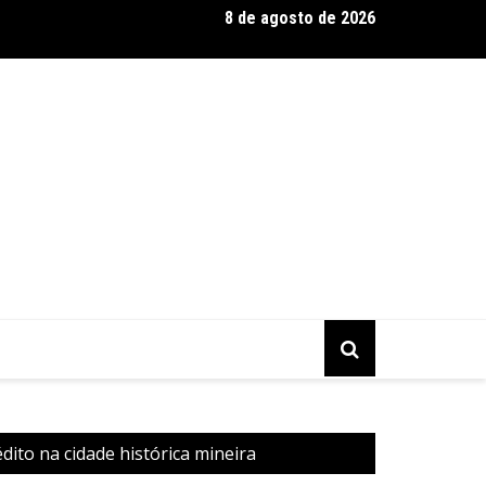
8 de agosto de 2026
eels Monster Trucks Live™ confirma Belo Horizonte na turnê Am
ito na cidade histórica mineira