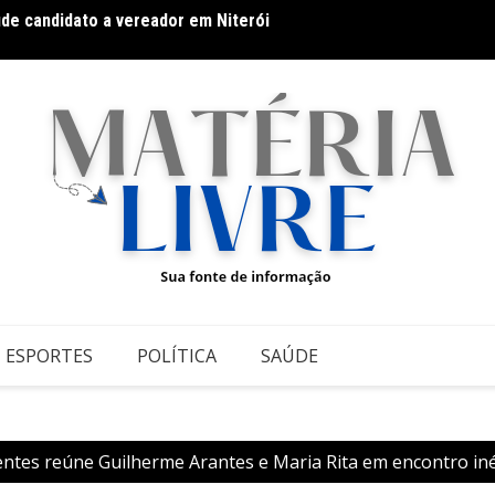
úde candidato a vereador em Niterói
Hot Wh
 Grupontapé e no CEU Shopping Park
ESPORTES
POLÍTICA
SAÚDE
entes reúne Guilherme Arantes e Maria Rita em encontro inéd