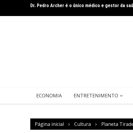
Dr. Pedro Archer é o único médico e gestor da sa
Ir
Documentário CONTRACENA foi exibido na UFU, no
para
o
conteúdo
ECONOMIA
ENTRETENIMENTO
Página inicial
Cultura
Planeta Tirad