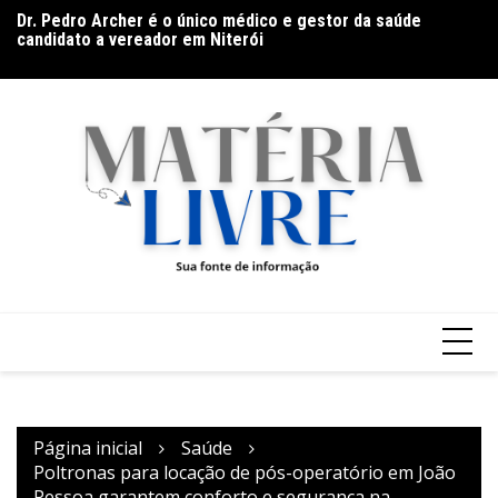
Ir
Dr. Pedro Archer é o único médico e gestor da saúde
Ba
para
candidato a vereador em Niterói
Go
o
(9
conteúdo
Página inicial
Saúde
Poltronas para locação de pós-operatório em João
Pessoa garantem conforto e segurança na