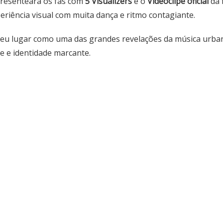
presenteará os fãs com
5 Visualizers
e o
Videoclipe oficial
da 
iência visual com muita dança e ritmo contagiante.
 seu lugar como uma das grandes revelações da música urb
e e identidade marcante.