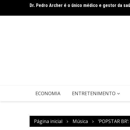
Ir
Dr. Pedro Archer é o único médico e gestor da sa
De olho no líder: Jhonathan Silva projeta duelo do
para
o
conteúdo
ECONOMIA
ENTRETENIMENTO
Página inicial
Música
‘POPSTAR BR’: 