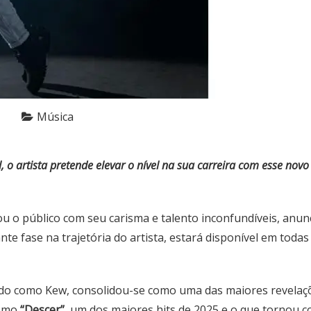
Música
, o artista pretende elevar o nível na sua carreira com esse nov
u o público com seu carisma e talento inconfundíveis, anun
te fase na trajetória do artista, estará disponível em todas 
ido como Kew, consolidou-se como uma das maiores revelaçõ
como
“Descer”
, um dos maiores hits de 2025 e o que tornou 