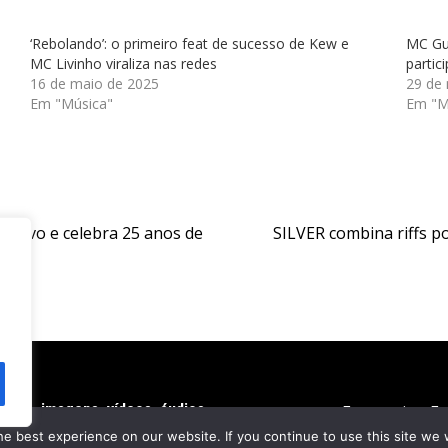
‘Rebolando’: o primeiro feat de sucesso de Kew e
MC Gu
MC Livinho viraliza nas redes
partic
16 de maio de 2025
29 de
Em "Música"
Em "M
o vivo e celebra 25 anos de
SILVER combina riffs 
extos, imagens, vídeos, áudios,
Economia
En
 do autor. © 2020 - 2024
e best experience on our website. If you continue to use this site we w
re Royale News by
Themebeez