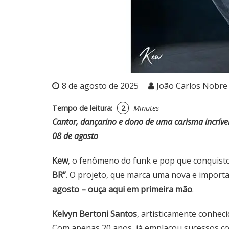
8 de agosto de 2025
João Carlos Nobre
Tempo de leitura:
2
Minutes
Cantor, dançarino e dono de uma carisma incrível
08 de agosto
Kew
, o fenômeno do funk e pop que conquisto
BR”
. O projeto, que marca uma nova e importan
agosto –
ouça aqui em primeira mão
.
Kelvyn Bertoni Santos
, artisticamente conhec
Com apenas 20 anos, já emplacou sucessos 