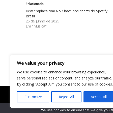
Relacionado
Kew emplaca “Vai No Chão” nos charts do Spotify
Brasil
25 de junho de 2025
Em "Música"
Navegação
Gilmelândia relança “Bate Lata” em versão a
We value your privacy
carreira
de
We use cookies to enhance your browsing experience,
Post
serve personalized ads or content, and analyze our traffic.
By clicking "Accept All", you consent to our use of cookies.
Customize
Reject All
Accept All
Todo conteúdo publicado neste portal, incluindo t
gráficos e outros materiais, é de responsabilidade
We use cookies to ensure that we give you th
Todos os direitos reservados ao site Matéria Liv