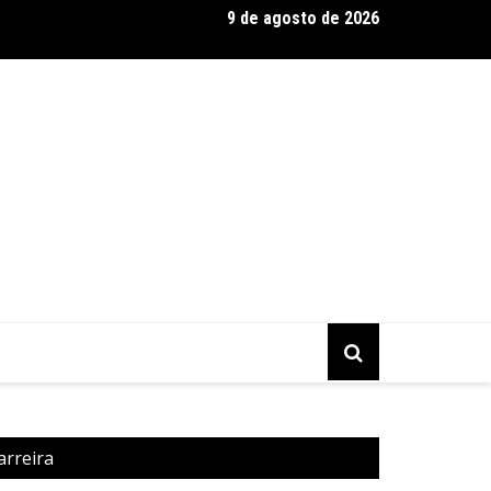
9 de agosto de 2026
 Silva se destaca como expert em extensão capilar e aposta na 
arreira