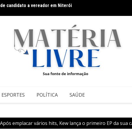
úde candidato a vereador em Niterói
Thiago
 Athletic contra o Criciúma
ESPORTES
POLÍTICA
SAÚDE
Após emplacar vários hits, Kew lança o primeiro EP da sua c