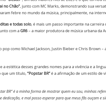
ai no Chão”
, junto com MC Marks, demonstrando sua versat
aram febre no mundo da música, principalmente, na interne
éditas e todas solo
, é mais um passo importante na carreira d
junto com a
GR6
– a maior produtora de música urbana da Am
pop como Michael Jackson, Justin Bieber e Chris Brown – art
 e a estética desses grandes nomes para a vivência e a lin
o que um título,
“Popstar BR”
é a afirmação de um estilo de 
star BR’’ é a minha forma de mostrar quem eu sou, minhas ref
ho e dedicação, e mal posso esperar para que meus fãs ouçam e s