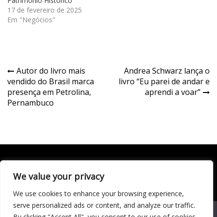
Patrimônio Histórico
17 de fevereiro de 2025
Em "Negócios"
Navegação
Autor do livro mais
Andrea Schwarz lança o
vendido do Brasil marca
livro “Eu parei de andar e
de
presença em Petrolina,
aprendi a voar”
Post
Pernambuco
We value your privacy
Todo conteúdo publicado neste portal, incluindo textos,
imagens, vídeos, áudios, gráficos e outros materiais, é de
We use cookies to enhance your browsing experience,
responsabilidade do autor. © 2020 - 2024 Todos os direitos
reservados ao site Matéria Livre Royale News by
serve personalized ads or content, and analyze our traffic.
Themebeez
We use cookies to ensure that we give you the best
By clicking "Accept All", you consent to our use of cookies.