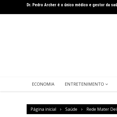
Dr. Pedro Archer é o único médico e gestor da sa
Ir
para
Usecorp consolida a ‘economia do uso’ no B2B bras
estruturado
o
conteúdo
ECONOMIA
ENTRETENIMENTO
Página inicial
Saúde
Rede Mater Dei 