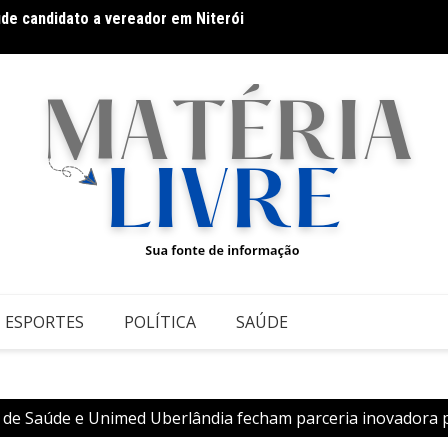
úde candidato a vereador em Niterói
O suc
ileiro, vira S.A. e impulsiona expansão com novo fundo
ESPORTES
POLÍTICA
SAÚDE
de Saúde e Unimed Uberlândia fecham parceria inovadora pa