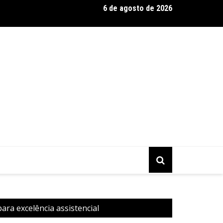
6 de agosto de 2026
esso começa quando ninguém está vendo
ra excelência assistencial