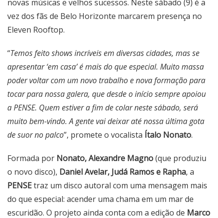
novas músicas e velhos sucessos. Neste sábado (9) é a
vez dos fãs de Belo Horizonte marcarem presença no
Eleven Rooftop.
“
Temos feito shows incríveis em diversas cidades, mas se
apresentar ‘em casa’ é mais do que especial.
Muito massa
poder voltar com um novo trabalho e nova formação para
tocar para nossa galera, que desde o início sempre apoiou
a PENSE. Quem estiver a fim de colar neste sábado, será
muito bem-vindo. A gente vai deixar até nossa última gota
de suor no palco
”, promete o vocalista
Ítalo Nonato
.
Formada por
Nonato, Alexandre Magno
(que produziu
o novo disco),
Daniel Avelar, Judá Ramos e Rapha
, a
PENSE
traz um disco autoral com uma mensagem mais
do que especial: acender uma chama em um mar de
escuridão. O projeto ainda conta com a edição de
Marco