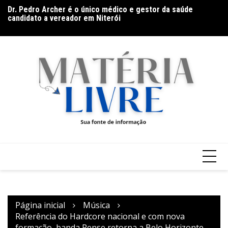
Dr. Pedro Archer é o único médico e gestor da saúde
Ir
Ga
candidato a vereador em Niterói
para
Ar
Band Bahia realiza tradicional debate entre candidatos ao
o
Governo da Bahia para mais de 300 cidades neste domingo
conteúdo
(9)
Página inicial
Música
Referência do Hardcore nacional e com nova
formação, banda Pense retorna a Belo Horizonte