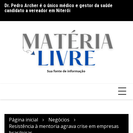
Ir
ga
Dr. Pedro Archer é o único médico e gestor da saúde
Fi
para
candidato a vereador em Niterói
o
conteúdo
Página inicial
Negócios
Resistência à mentoria agrava crise em empresas
brasileiras