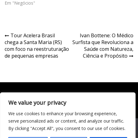
Em "Negócios"
Navegação
Tour Acelera Brasil
Ivan Bottene: O Médico
chega a Santa Maria (RS)
Surfista que Revoluciona a
de
com foco na reestruturação
Saúde com Natureza,
Post
de pequenas empresas
Ciência e Propósito
We value your privacy
Todo conteúdo publicado neste portal, incluindo textos,
imagens, vídeos, áudios, gráficos e outros materiais, é de
We use cookies to enhance your browsing experience,
responsabilidade do autor. © 2020 - 2024 Todos os direitos
reservados ao site Matéria Livre Royale News by
serve personalized ads or content, and analyze our traffic.
Themebeez
We use cookies to ensure that we give you the best
By clicking "Accept All", you consent to our use of cookies.
experience on our website. If you continue to use this site we
Economia