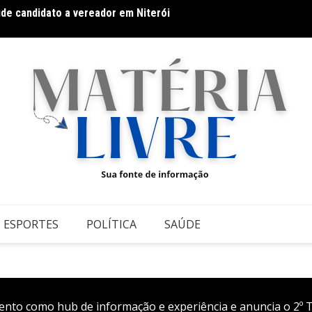
úde candidato a vereador em Niterói
Fitnes
o: pequenas atitudes que fazem grande diferença
ESPORTES
POLÍTICA
SAÚDE
ento como hub de informação e experiência e anuncia o 2º 