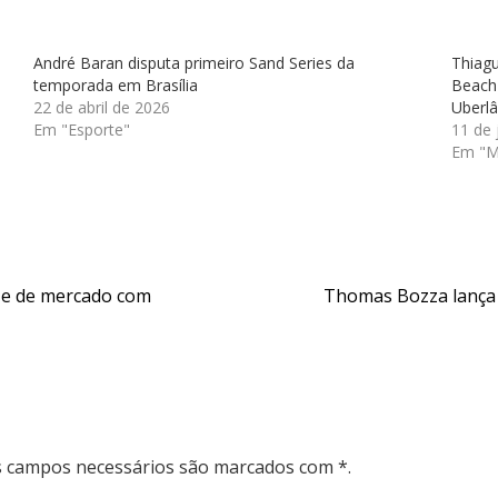
André Baran disputa primeiro Sand Series da
Thiag
temporada em Brasília
Beach
22 de abril de 2026
Uberlâ
Em "Esporte"
11 de 
Em "Ma
a e de mercado com
Thomas Bozza lança 
Os campos necessários são marcados com *.