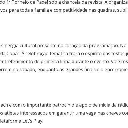
 do 1º Torneio de Padel sob a chancela da
revista
. A organiz
tivos para toda a família e competitividade nas quadras, s
 sinergia cultural presente no coração da programação. No s
a Copa”. A celebração temática trará o espírito das festas 
entretenimento de primeira linha durante o evento. Vale re
ocorrem no sábado, enquanto as grandes finais e o encerram
ach e com o importante patrocínio e apoio de mídia da rádio
a os atletas interessados em garantir uma vaga nas chaves c
lataforma Let’s Play.