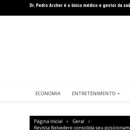
Dr. Pedro Archer é o único médico e gestor da sa
Ir
Envelhecimento e cuidado consciente e humanizad
para
o
conteúdo
ECONOMIA
ENTRETENIMENTO
Página inicial
Geral
Revista Belvedere consolida seu posicionam