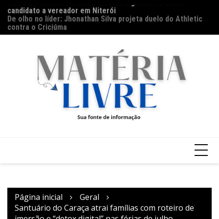
candidato a vereador em Niterói
Ir
Th
De olho no líder: Jhonathan Silva projeta duelo do Athletic
para
ap
contra o Criciúma
o
conteúdo
Página inicial
Geral
Santuário do Caraça atrai famílias com roteiro de
imersão e “detox digital” nas férias de julho