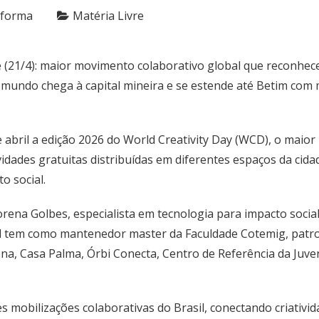
nforma
Matéria Livre
e (21/4): maior movimento colaborativo global que reconhece
undo chega à capital mineira e se estende até Betim com ma
e abril a edição 2026 do World Creativity Day (WCD), o maior
dades gratuitas distribuídas em diferentes espaços da cida
o social.
Morena Golbes, especialista em tecnologia para impacto socia
cal tem como mantenedor master da Faculdade Cotemig, patr
isna, Casa Palma, Órbi Conecta, Centro de Referência da Juve
 mobilizações colaborativas do Brasil, conectando criativida