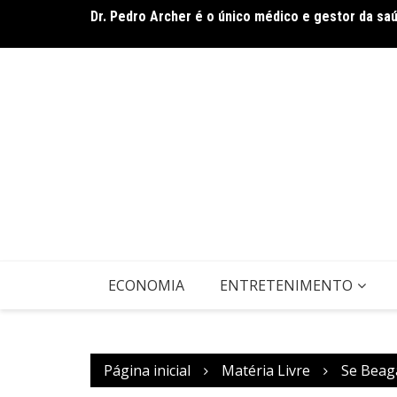
Dr. Pedro Archer é o único médico e gestor da sa
Ir
Envelhecimento e cuidado consciente e humanizad
para
o
conteúdo
ECONOMIA
ENTRETENIMENTO
Página inicial
Matéria Livre
Se Beagá