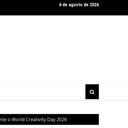
6 de agosto de 2026
s Brasil Expo 2026, a maior edição da história
te o World Creativity Day 2026