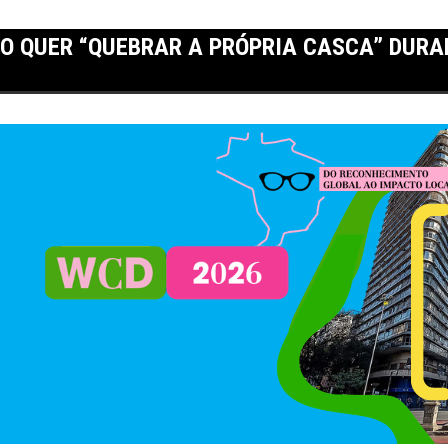
O QUER “QUEBRAR A PRÓPRIA CASCA” DURA