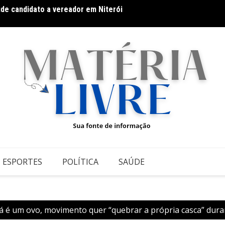
úde candidato a vereador em Niterói
Fitnes
o: pequenas atitudes que fazem grande diferença
ESPORTES
POLÍTICA
SAÚDE
 é um ovo, movimento quer “quebrar a própria casca” duran