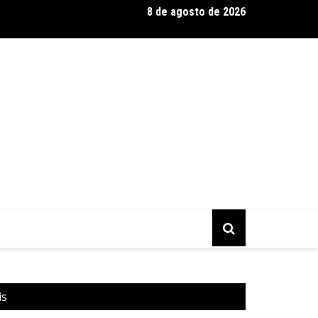
8 de agosto de 2026
 Silva se destaca como expert em extensão capilar e aposta na 
is