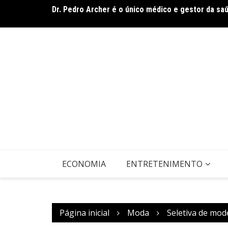
Ir
Dr. Pedro Archer é o único médico e gestor da sa
De olho no líder: Jhonathan Silva projeta duelo do
para
o
conteúdo
ECONOMIA
ENTRETENIMENTO
Página inicial
Moda
Seletiva de mod