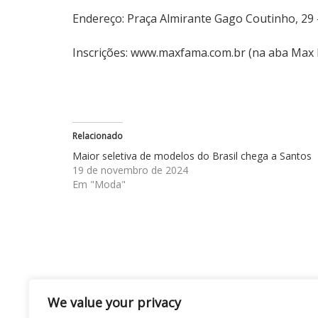
Endereço: Praça Almirante Gago Coutinho, 29 
Inscrições:
www.maxfama.com.br
(na aba Max 
Relacionado
Maior seletiva de modelos do Brasil chega a Santos
19 de novembro de 2024
Em "Moda"
Navegação
Especialista em gestão empresarial, Raissa
We value your privacy
de processos para empresários que desejam 
de