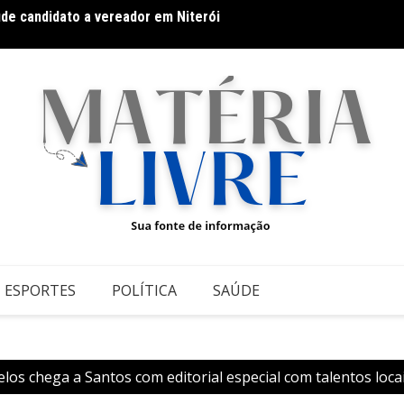
úde candidato a vereador em Niterói
Thiago
 Athletic contra o Criciúma
ESPORTES
POLÍTICA
SAÚDE
elos chega a Santos com editorial especial com talentos loca