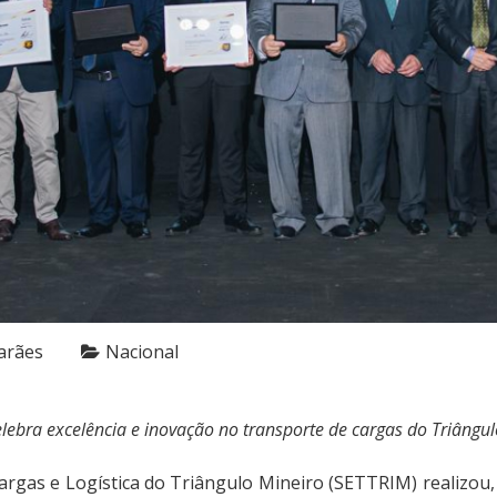
arães
Nacional
elebra excelência e inovação no transporte de cargas do Triângul
rgas e Logística do Triângulo Mineiro (SETTRIM) realizou, 