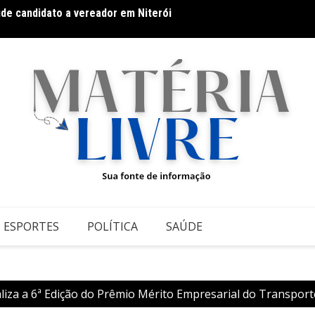
úde candidato a vereador em Niterói
Band B
to retornam a Belo Horizonte para apresentação única no
domin
ESPORTES
POLÍTICA
SAÚDE
iza a 6ª Edição do Prêmio Mérito Empresarial do Transpor