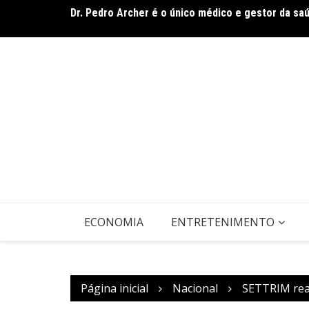
Dr. Pedro Archer é o único médico e gestor da sa
Ir
As Hilárias: Suzy Brasil, Kayete e Karoline Absin
para
Teatro Sesiminas
o
conteúdo
ECONOMIA
ENTRETENIMENTO
Página inicial
Nacional
SETTRIM real