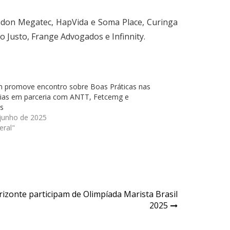
Randon Megatec, HapVida e Soma Place, Curinga
 Justo, Frange Advogados e Infinnity.
im promove encontro sobre Boas Práticas nas
ias em parceria com ANTT, Fetcemg e
as
 junho de 2025
eral"
izonte participam de Olimpíada Marista Brasil
2025