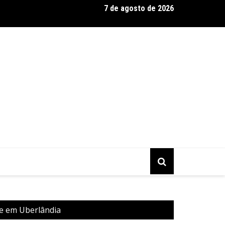
7 de agosto de 2026
ahia realiza tradicional debate entre candidatos ao Governo da 
go (9)
te em Uberlândia