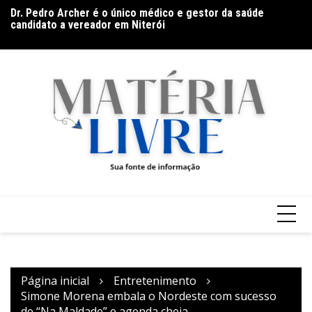
Ir
Dr. Pedro Archer é o único médico e gestor da saúde
My
para
candidato a vereador em Niterói
o
conteúdo
Página inicial
Entretenimento
Simone Morena embala o Nordeste com sucesso
de “Na Maldade” e agenda cheia