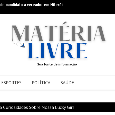
úde candidato a vereador em Niterói
Fitnes
o: pequenas atitudes que fazem grande diferença
ESPORTES
POLÍTICA
SAÚDE
 5 Curiosidades Sobre Nossa Lucky Girl