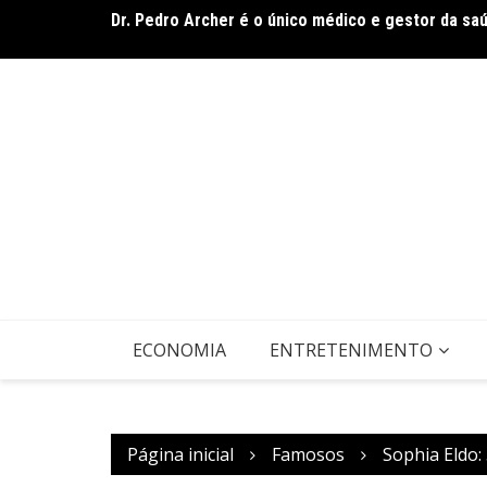
Ir
Dr. Pedro Archer é o único médico e gestor da sa
para
Envelhecimento e cuidado consciente e humanizad
o
conteúdo
ECONOMIA
ENTRETENIMENTO
Página inicial
Famosos
Sophia Eldo: