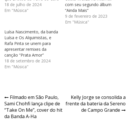
18 de julho de 2024
com seu segundo álbum
Em "Música"
“Ainda Mais”
9 de fevereiro de 2023
Em "Música"
Luísa Nascimento, da banda
Luísa e Os Alquimistas, e
Rafa Pinta se unem para
apresentar remixes da
canção “Prata Amor”
18 de setembro de 2024
Em "Música"
Navegação
Filmado em São Paulo,
Kelly Jorge se consolida a
Sami Chohfi lança clipe de
frente da bateria da Sereno
de
“Take On Me”, cover do hit
de Campo Grande
Post
da Banda A-Ha