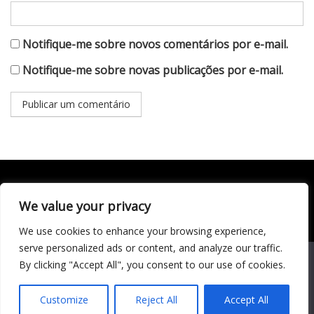
Notifique-me sobre novos comentários por e-mail.
Notifique-me sobre novas publicações por e-mail.
We value your privacy
Todo conteúdo publicado neste portal, incluindo textos,
imagens, vídeos, áudios, gráficos e outros materiais, é de
We use cookies to enhance your browsing experience,
responsabilidade do autor. © 2020 - 2024 Todos os direitos
reservados ao site Matéria Livre Royale News by
serve personalized ads or content, and analyze our traffic.
Themebeez
We use cookies to ensure that we give you the best
By clicking "Accept All", you consent to our use of cookies.
experience on our website. If you continue to use this site we
Economia
will assume that you are happy with it.
Entretenimento
Customize
Reject All
Accept All
Famosos
Cultura
Música
Ok