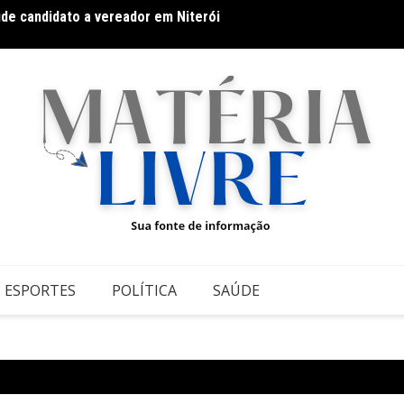
úde candidato a vereador em Niterói
Fitnes
o: pequenas atitudes que fazem grande diferença
ESPORTES
POLÍTICA
SAÚDE