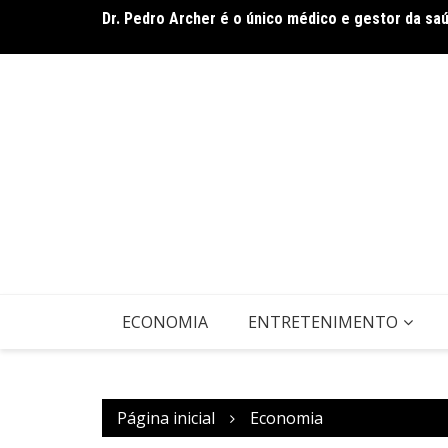
Dr. Pedro Archer é o único médico e gestor da sa
Ir
Envelhecimento e cuidado consciente e humanizad
para
o
conteúdo
ECONOMIA
ENTRETENIMENTO
Página inicial
Economia