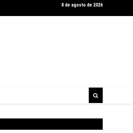
8 de agosto de 2026
o no líder: Jhonathan Silva projeta duelo do Athletic contra o Cri