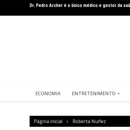
Ir
agosto, com o
Dr. Pedro Archer é o único médico e gestor da sa
para
o
conteúdo
ECONOMIA
ENTRETENIMENTO
Página inicial
Roberta Nuñez