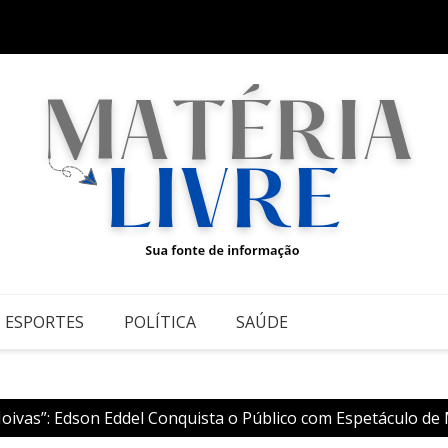
Espla
ESPORTES
POLÍTICA
SAÚDE
oivas”: Edson Eddel Conquista o Público com Espetáculo de