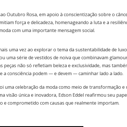
ao Outubro Rosa, em apoio à conscientização sobre o cânc
mitiam força e delicadeza, homenageando a luta e a resiliê
a moda com uma importante mensagem social.
mais uma vez ao explorar o tema da sustentabilidade de luxo
sentou uma série de vestidos de noiva que combinavam glamou
a: as peças não só refletiam beleza e exclusividade, mas t
 e a consciência podem — e devem — caminhar lado a lado.
e; foi uma celebração da moda como meio de transformação
 uma visão única e inovadora, Edson Eddel reafirmou seu p
po e comprometido com causas que realmente importam.