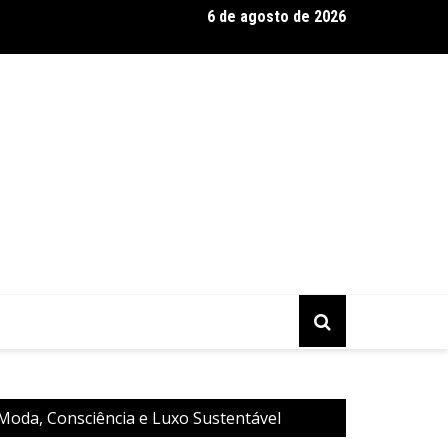
6 de agosto de 2026
nada fica pequena e CÊ TÁ DOIDO FESTIVAL anuncia mudança para
 Moda, Consciência e Luxo Sustentável