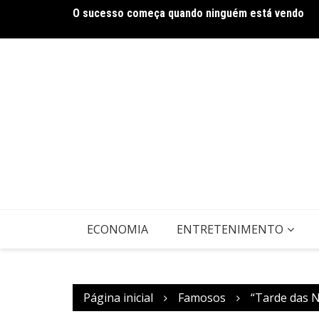
Ir
O sucesso começa quando ninguém está vendo
para
o
conteúdo
ECONOMIA
ENTRETENIMENTO
Página inicial
Famosos
“Tarde das N