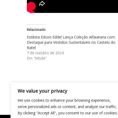
Relacionado
Estilista Edson Eddel Lança Coleção Alfaiataria com
Destaque para Vestidos Sustentáveis no Castelo do
Batel
7 de outubro de 2024
Em "Moda"
We value your privacy
Navegação
Zezé di Camargo decide investir no setor im
de
We use cookies to enhance your browsing experience,
serve personalized ads or content, and analyze our traffic.
Post
By clicking "Accept All", you consent to our use of cookies.