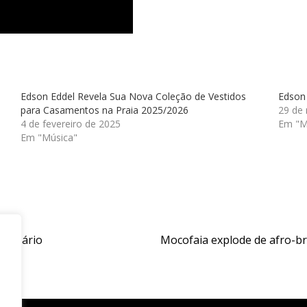
Edson Eddel Revela Sua Nova Coleção de Vestidos
Edson
para Casamentos na Praia 2025/2026
29 de
4 de fevereiro de 2025
Em "
Em "Música"
obiliário
Mocofaia explode de afro-bra