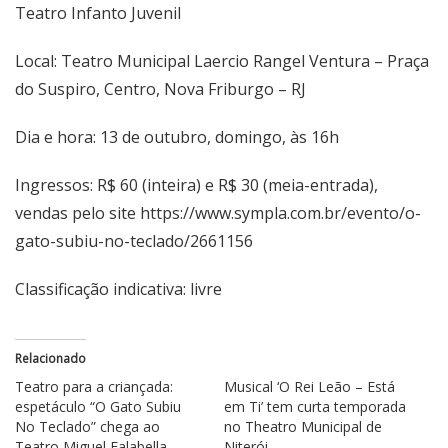
Teatro Infanto Juvenil
Local: Teatro Municipal Laercio Rangel Ventura – Praça
do Suspiro, Centro, Nova Friburgo – RJ
Dia e hora: 13 de outubro, domingo, às 16h
Ingressos: R$ 60 (inteira) e R$ 30 (meia-entrada),
vendas pelo site
https://www.sympla.com.br/evento/o-
gato-subiu-no-teclado/2661156
Classificação indicativa: livre
Relacionado
Teatro para a criançada:
Musical ‘O Rei Leão – Está
espetáculo “O Gato Subiu
em Ti’ tem curta temporada
No Teclado” chega ao
no Theatro Municipal de
Teatro Miguel Falabella
Niterói