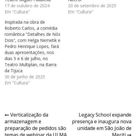
17 de outubro de 2024
20 de setembro de 2025
Em "Cultura"
Em "Cultura"
Inspirada na obra de
Roberto Carlos, a comédia
romântica “Detalhes de Nós
Dois”, com Helga Nemetik e
Pedro Henrique Lopes, fará
duas apresentações, nos
dias 5 e 6 de julho, no
Teatro Multiplan, na Barra
da Tijuca
30 de junho de 2025
Em "Cultura"
Navegação
Verticalização da
Legacy School expande
armazenagem e
presença e inaugura nova
de
preparação de pedidos são
unidade em São João de
temas de webinar da ULMA
Meriti