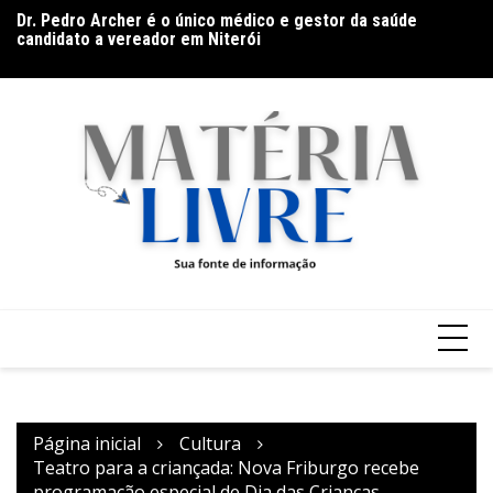
Dr. Pedro Archer é o único médico e gestor da saúde
Ir
candidato a vereador em Niterói
Th
para
De olho no líder: Jhonathan Silva projeta duelo do Athletic
ap
contra o Criciúma
o
conteúdo
Página inicial
Cultura
Teatro para a criançada: Nova Friburgo recebe
programação especial de Dia das Crianças