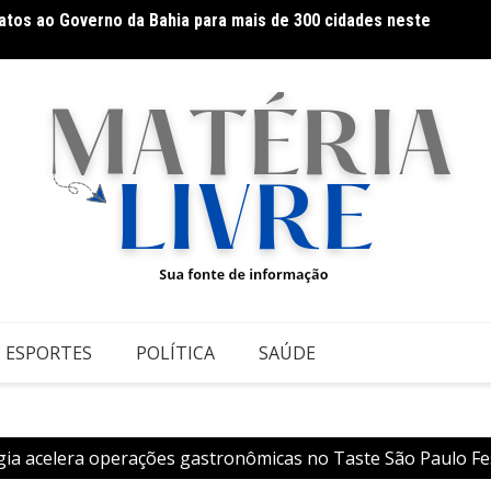
Usecor
ória da Arte Brasileira, do Modernismo à produção
estru
ESPORTES
POLÍTICA
SAÚDE
ia acelera operações gastronômicas no Taste São Paulo Fes