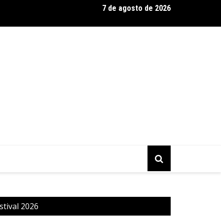
7 de agosto de 2026
p consolida a ‘economia do uso’ no B2B brasileiro, vira S.A. e 
turado
tival 2026