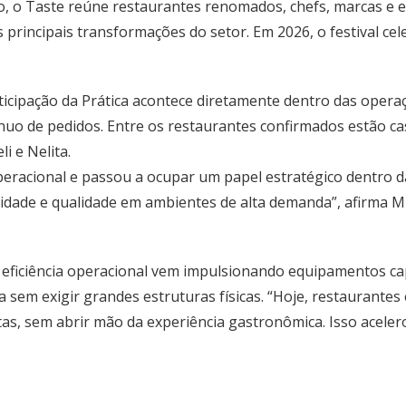
o, o Taste reúne restaurantes renomados, chefs, marcas e e
rincipais transformações do setor. Em 2026, o festival cele
rticipação da Prática acontece diretamente dentro das oper
nuo de pedidos. Entre os restaurantes confirmados estão c
i e Nelita.
peracional e passou a ocupar um papel estratégico dentro d
dade e qualidade em ambientes de alta demanda”, afirma Mil
eficiência operacional vem impulsionando equipamentos cap
a sem exigir grandes estruturas físicas. “Hoje, restaurante
s, sem abrir mão da experiência gastronômica. Isso aceler