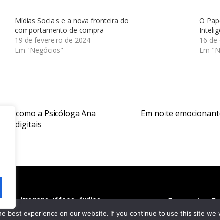
Mídias Sociais e a nova fronteira do
O Pap
comportamento de compra
Intelig
19 de fevereiro de 2024
16 de
Em "Negócios"
Em "N
real: como a Psicóloga Ana
Em noite emocionante
os digitais
extos, imagens, vídeos, áudios,
Economia
En
 do autor. © 2020 - 2024
e best experience on our website. If you continue to use this site we w
re Royale News by
Themebeez