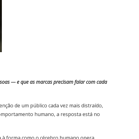
essoas — e que as marcas precisam falar com cada
nção de um público cada vez mais distraído,
e comportamento humano, a resposta está no
ta à forma como o cérebro humano opera,