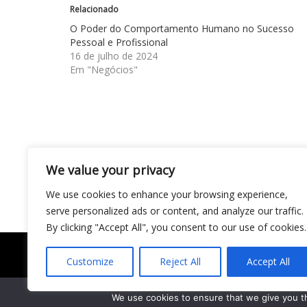
Relacionado
O Poder do Comportamento Humano no Sucesso
Pessoal e Profissional
16 de julho de 2024
Em "Negócios"
Navegação
Entre a ansiedade coletiva e o autocuidado 
We value your privacy
Paula Guimarães ensina a desacelerar em temp
de
We use cookies to enhance your browsing experience,
Post
serve personalized ads or content, and analyze our traffic.
By clicking "Accept All", you consent to our use of cookies.
Customize
Reject All
Accept All
Todo conteúdo publicado neste portal, incluindo t
gráficos e outros materiais, é de responsabilidade
We use cookies to ensure that we give you th
Todos os direitos reservados ao site Matéria Liv