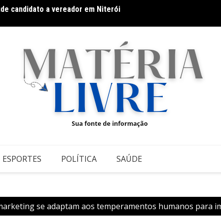
úde candidato a vereador em Niterói
As Hil
ca para audiovisual em São Paulo
Teatr
ESPORTES
POLÍTICA
SAÚDE
marketing se adaptam aos temperamentos humanos para impu