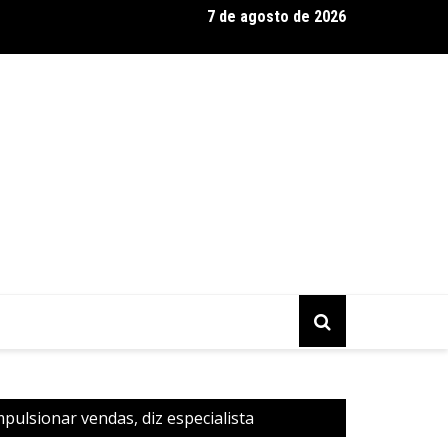
7 de agosto de 2026
árias: Suzy Brasil, Kayete e Karoline Absinto retornam a Belo Ho
o Sesiminas
lsionar vendas, diz especialista