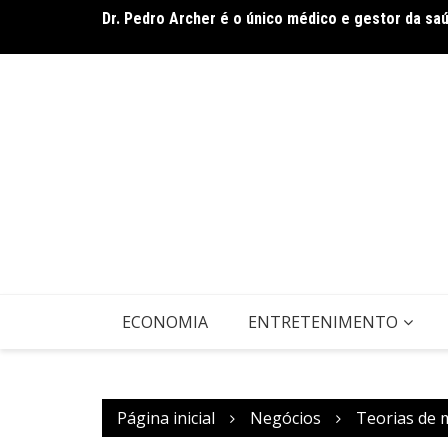
Ir
Dr. Pedro Archer é o único médico e gestor da sa
para
Festival Musimagem reúne grandes nomes da músi
o
conteúdo
ECONOMIA
ENTRETENIMENTO
Página inicial
Negócios
Teorias de 