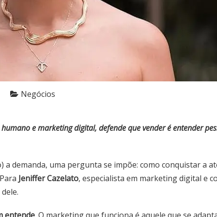
Negócios
o humano e marketing digital, defende que vender é entender p
) a demanda, uma pergunta se impõe: como conquistar a ate
 Para
Jeniffer Cazelato
, especialista em marketing digital 
dele.
m entende
. O marketing que funciona é aquele que se adap