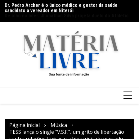
Ir
candidato a vereador em Niterói
Th
De olho no líder: Jhonathan Silva projeta duelo do Athletic
para
ap
contra o Criciúma
o
conteúdo
Página inicial
Música
TESS lança o single “V.S.F.”, um grito de libertação
contra relações tóxicas e a hipocrisia do mercado