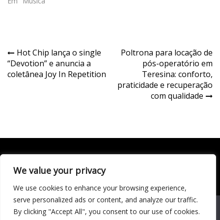
Em "Música"
Navegação
Hot Chip lança o single
Poltrona para locação de
“Devotion” e anuncia a
pós-operatório em
de
coletânea Joy In Repetition
Teresina: conforto,
Post
praticidade e recuperação
com qualidade
We value your privacy
Todo conteúdo publicado neste portal, incluindo textos,
imagens, vídeos, áudios, gráficos e outros materiais, é de
We use cookies to enhance your browsing experience,
responsabilidade do autor. © 2020 - 2024 Todos os direitos
reservados ao site Matéria Livre Royale News by
serve personalized ads or content, and analyze our traffic.
Themebeez
We use cookies to ensure that we give you the best
By clicking "Accept All", you consent to our use of cookies.
experience on our website. If you continue to use this site we
Economia