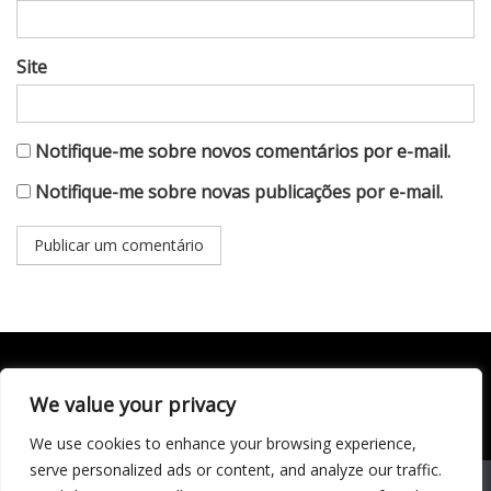
Site
Notifique-me sobre novos comentários por e-mail.
Notifique-me sobre novas publicações por e-mail.
We value your privacy
Todo conteúdo publicado neste portal, incluindo textos,
imagens, vídeos, áudios, gráficos e outros materiais, é de
We use cookies to enhance your browsing experience,
responsabilidade do autor. © 2020 - 2024 Todos os direitos
reservados ao site Matéria Livre Royale News by
serve personalized ads or content, and analyze our traffic.
Themebeez
We use cookies to ensure that we give you the best