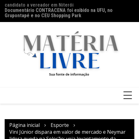
candidato a vereador em Niterói
Ir
Ho
Documentário CONTRACENA foi exibido na UFU, no
para
na
Grupontapé e no CEU Shopping Park
o
conteúdo
Página inicial
Esporte
Vini Júnior dispara em valor de mercado e Neymar
lidera queda na Seleção; veja levantamento da