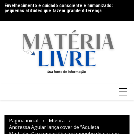
Ir
Envelhecimento e cuidado consciente e humanizado:
Fi
para
pequenas atitudes que fazem grande diferença
o
conteúdo
Página inicial
Música
Andressa Aguiar lança cover de “Aquieta
Minh’alma” e compartilha testemunho de paz em