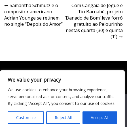
Navegação
Samantha Schmütz e o
Com Cangaia de Jegue e
compositor americano
Tio Barnabé, projeto
de
Adrian Younge se reúnem
‘Danado de Bom’ leva forró
Post
no single “Depois do Amor”
gratuito ao Pelourinho
nestas quarta (30) e quinta
(1º)
We value your privacy
Todo conteúdo publicado neste portal, incluindo textos,
imagens, vídeos, áudios, gráficos e outros materiais, é de
We use cookies to enhance your browsing experience,
responsabilidade do autor. © 2020 - 2024 Todos os direitos
reservados ao site Matéria Livre Royale News by
serve personalized ads or content, and analyze our traffic.
Themebeez
We use cookies to ensure that we give you the best
By clicking "Accept All", you consent to our use of cookies.
experience on our website. If you continue to use this site we
Economia
will assume that you are happy with it.
Entretenimento
Customize
Reject All
Accept All
Famosos
Cultura
Música
Ok
Esportes
Política
Saúde