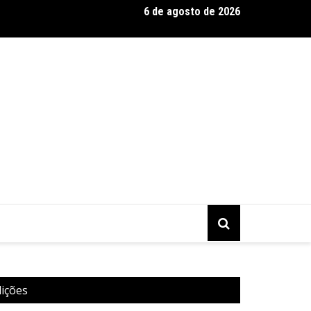
6 de agosto de 2026
a Murilo Castro promove curso sobre a História da Arte Brasilei
mporânea
dições