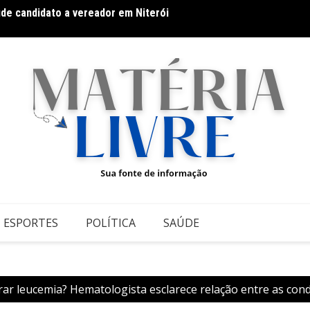
úde candidato a vereador em Niterói
Galeri
conte
datos ao Governo da Bahia para mais de 300 cidades neste
ESPORTES
POLÍTICA
SAÚDE
ar leucemia? Hematologista esclarece relação entre as con