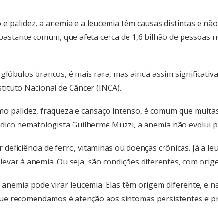
palidez, a anemia e a leucemia têm causas distintas e não 
a bastante comum, que afeta cerca de 1,6 bilhão de pessoa
 glóbulos brancos, é mais rara, mas ainda assim significati
tituto Nacional de Câncer (INCA).
mo palidez, fraqueza e cansaço intenso, é comum que muit
dico hematologista Guilherme Muzzi, a anemia não evolui p
r deficiência de ferro, vitaminas ou doenças crônicas. Já a 
evar à anemia. Ou seja, são condições diferentes, com origen
 a anemia pode virar leucemia. Elas têm origem diferente, e 
que recomendamos é atenção aos sintomas persistentes e pr