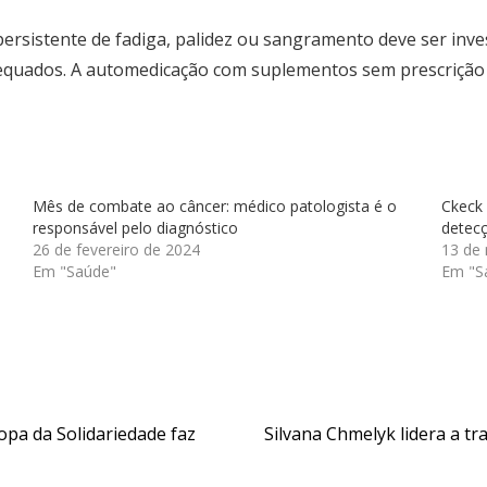
persistente de fadiga, palidez ou sangramento deve ser inve
dequados. A automedicação com suplementos sem prescriçã
Mês de combate ao câncer: médico patologista é o
Ckeck 
responsável pelo diagnóstico
detec
26 de fevereiro de 2024
13 de
Em "Saúde"
Em "S
opa da Solidariedade faz
Silvana Chmelyk lidera a 