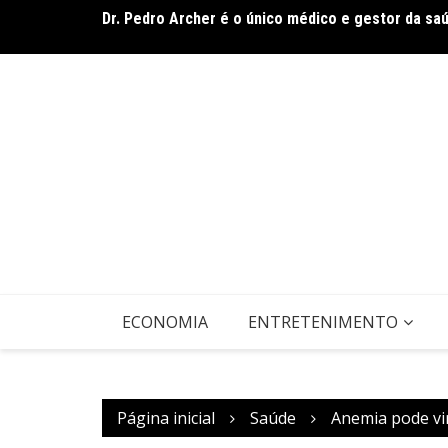
Ir
Dr. Pedro Archer é o único médico e gestor da sa
para
Band Bahia realiza tradicional debate entre candi
o
domingo (9)
conteúdo
ECONOMIA
ENTRETENIMENTO
Página inicial
Saúde
Anemia pode vir