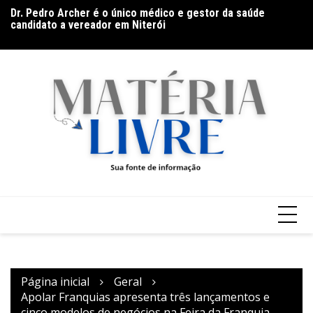
Ir
Dr. Pedro Archer é o único médico e gestor da saúde
Fi
para
candidato a vereador em Niterói
Envelhecimento e cuidado consciente e humanizado:
o
pequenas atitudes que fazem grande diferença
conteúdo
Página inicial
Geral
Apolar Franquias apresenta três lançamentos e
cinco modelos de negócios na Feira da Franquia