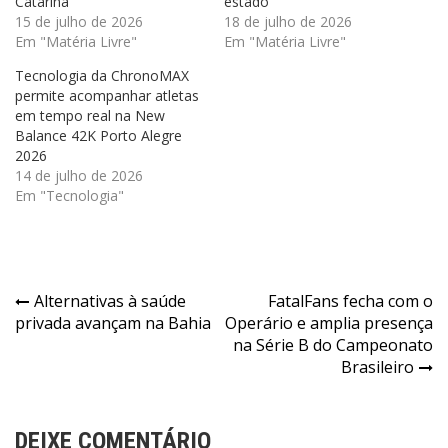
Catarina
estado
15 de julho de 2026
18 de julho de 2026
Em "Matéria Livre"
Em "Matéria Livre"
Tecnologia da ChronoMAX
permite acompanhar atletas
em tempo real na New
Balance 42K Porto Alegre
2026
14 de julho de 2026
Em "Tecnologia"
Navegação
Alternativas à saúde
FatalFans fecha com o
privada avançam na Bahia
Operário e amplia presença
de
na Série B do Campeonato
Post
Brasileiro
DEIXE COMENTÁRIO