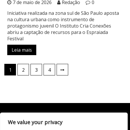
7 de maio de 2026
Redação
0
Iniciativa realizada na zona sul de São Paulo aposta
na cultura urbana como instrumento de
protagonismo juvenil O Instituto Cria Conexões
abriu a captação de recursos para o Espraiada
Festival
Leia mais
Paginação
1
2
3
4
de
posts
We value your privacy
Todo conteúdo publicado neste portal, incluindo textos,
imagens, vídeos, áudios, gráficos e outros materiais, é de