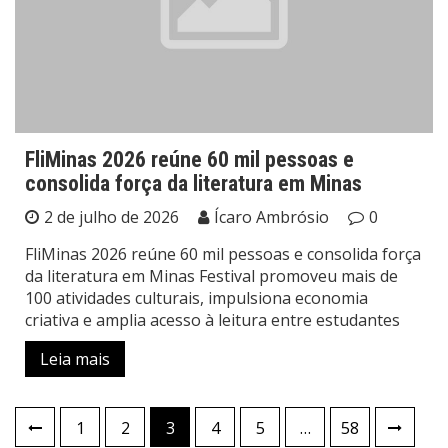
FliMinas 2026 reúne 60 mil pessoas e
consolida força da literatura em Minas
2 de julho de 2026
Ícaro Ambrósio
0
FliMinas 2026 reúne 60 mil pessoas e consolida força
da literatura em Minas Festival promoveu mais de
100 atividades culturais, impulsiona economia
criativa e amplia acesso à leitura entre estudantes
Leia mais
Paginação
1
2
3
4
5
…
58