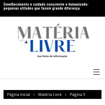
Ir
Envelhecimento e cuidado consciente e humanizado:
Fi
para
pequenas atitudes que fazem grande diferença
o
conteúdo
Página inicial
Matéria Livre
Página 3