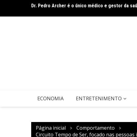
Dr. Pedro Archer é o único médico e gestor da sa
Ir
O sucesso começa quando ninguém está vendo
para
o
conteúdo
ECONOMIA
ENTRETENIMENTO
Página inicial
Comportamento
Circuito Tempo de Ser, focado nas pessoas i