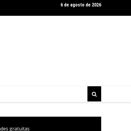
6 de agosto de 2026
nada fica pequena e CÊ TÁ DOIDO FESTIVAL anuncia mudança para
ades gratuitas