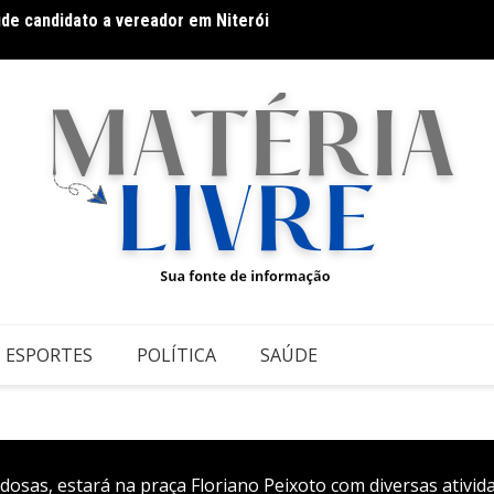
úde candidato a vereador em Niterói
Espla
ESPORTES
POLÍTICA
SAÚDE
dosas, estará na praça Floriano Peixoto com diversas ativid