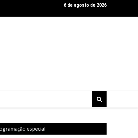
6 de agosto de 2026
a Murilo Castro promove curso sobre a História da Arte Brasilei
mporânea
rogramação especial