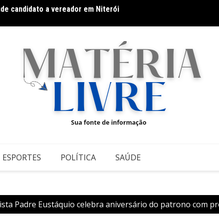
úde candidato a vereador em Niterói
Galeri
datos ao Governo da Bahia para mais de 300 cidades neste
conte
ESPORTES
POLÍTICA
SAÚDE
ista Padre Eustáquio celebra aniversário do patrono com p