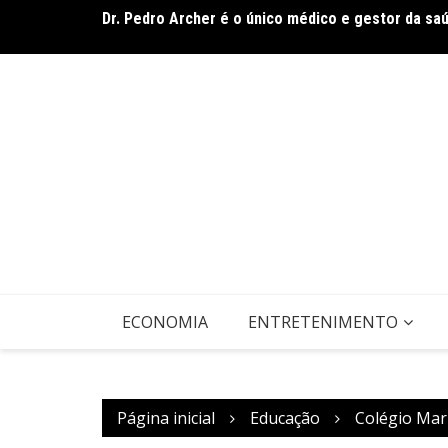
Dr. Pedro Archer é o único médico e gestor da sa
Ir
Band Bahia realiza tradicional debate entre candi
para
domingo (9)
o
conteúdo
ECONOMIA
ENTRETENIMENTO
Página inicial
Educação
Colégio Mar