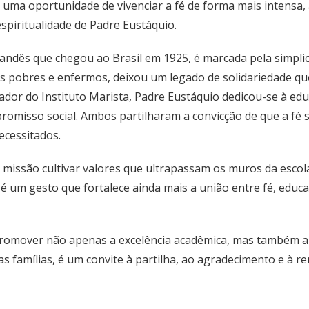
 uma oportunidade de vivenciar a fé de forma mais intensa
spiritualidade de Padre Eustáquio.
landês que chegou ao Brasil em 1925, é marcada pela simpli
is pobres e enfermos, deixou um legado de solidariedade que
or do Instituto Marista, Padre Eustáquio dedicou-se à edu
promisso social. Ambos partilharam a convicção de que a fé
ecessitados.
missão cultivar valores que ultrapassam os muros da escola
 é um gesto que fortalece ainda mais a união entre fé, edu
e promover não apenas a excelência acadêmica, mas também 
as famílias, é um convite à partilha, ao agradecimento e à r