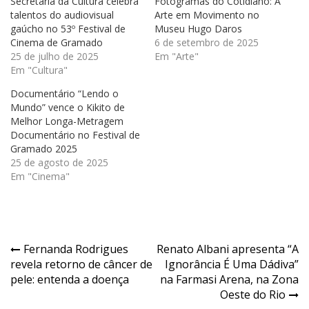
Secretaria da Cultura celebra
Fotogramas do Cotidiano: A
talentos do audiovisual
Arte em Movimento no
gaúcho no 53º Festival de
Museu Hugo Daros
Cinema de Gramado
6 de setembro de 2025
25 de julho de 2025
Em "Arte"
Em "Cultura"
Documentário “Lendo o
Mundo” vence o Kikito de
Melhor Longa-Metragem
Documentário no Festival de
Gramado 2025
25 de agosto de 2025
Em "Cinema"
Navegação
Fernanda Rodrigues
Renato Albani apresenta “A
revela retorno de câncer de
Ignorância É Uma Dádiva”
de
pele: entenda a doença
na Farmasi Arena, na Zona
Post
Oeste do Rio