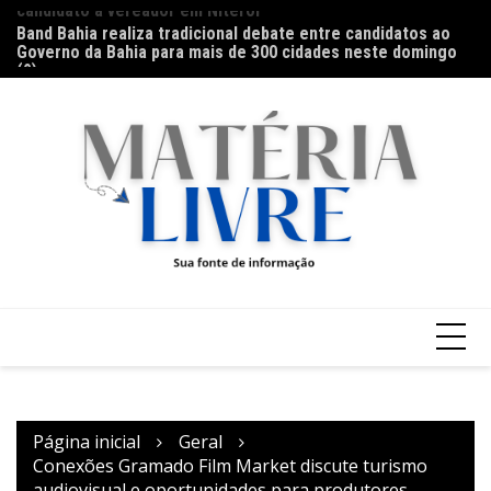
Ir
Band Bahia realiza tradicional debate entre candidatos ao
Ga
para
Governo da Bahia para mais de 300 cidades neste domingo
Ar
o
(9)
conteúdo
Página inicial
Geral
Conexões Gramado Film Market discute turismo
audiovisual e oportunidades para produtores