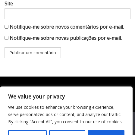
Site
Notifique-me sobre novos comentários por e-mail.
Notifique-me sobre novas publicações por e-mail.
We value your privacy
Todo conteúdo publicado neste portal, incluindo textos,
imagens, vídeos, áudios, gráficos e outros materiais, é de
We use cookies to enhance your browsing experience,
responsabilidade do autor. © 2020 - 2024 Todos os direitos
reservados ao site Matéria Livre Royale News by
serve personalized ads or content, and analyze our traffic.
Themebeez
We use cookies to ensure that we give you the best
By clicking "Accept All", you consent to our use of cookies.
experience on our website. If you continue to use this site we
Economia
will assume that you are happy with it.
Entretenimento