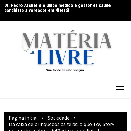
Ir
Dr. Pedro Archer é o único médico e gestor da saúde
Ho
para
candidato a vereador em Niterói
na
Documentário CONTRACENA foi exibido na UFU, no
o
Grupontapé e no CEU Shopping Park
conteúdo
Página inicial
Sociedade
Da caixa de brinquedos às telas: o que Toy Story
nos ensina sobre a infância na era digital