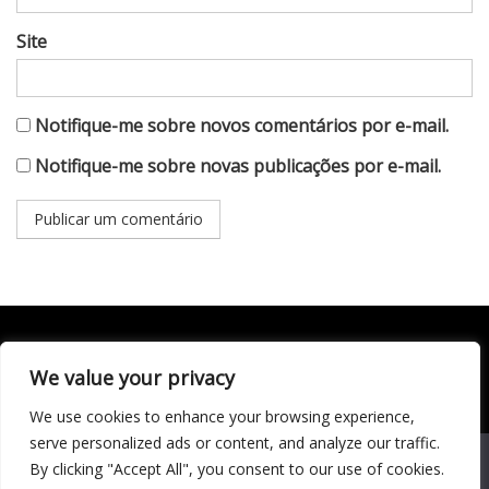
Site
Notifique-me sobre novos comentários por e-mail.
Notifique-me sobre novas publicações por e-mail.
We value your privacy
Todo conteúdo publicado neste portal, incluindo textos,
imagens, vídeos, áudios, gráficos e outros materiais, é de
We use cookies to enhance your browsing experience,
responsabilidade do autor. © 2020 - 2024 Todos os direitos
reservados ao site Matéria Livre Royale News by
serve personalized ads or content, and analyze our traffic.
Themebeez
We use cookies to ensure that we give you the best
By clicking "Accept All", you consent to our use of cookies.
experience on our website. If you continue to use this site we
Economia