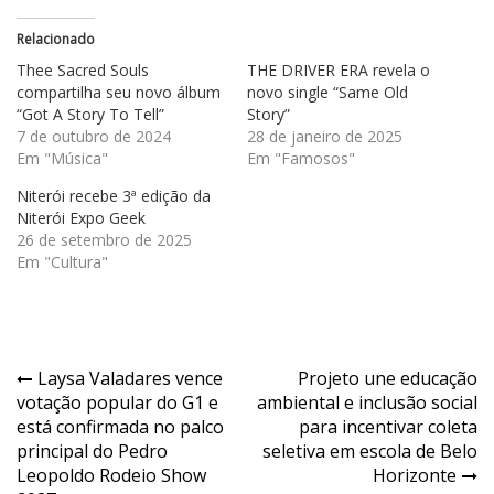
Relacionado
Thee Sacred Souls
THE DRIVER ERA revela o
compartilha seu novo álbum
novo single “Same Old
“Got A Story To Tell”
Story”
7 de outubro de 2024
28 de janeiro de 2025
Em "Música"
Em "Famosos"
Niterói recebe 3ª edição da
Niterói Expo Geek
26 de setembro de 2025
Em "Cultura"
Navegação
Laysa Valadares vence
Projeto une educação
votação popular do G1 e
ambiental e inclusão social
de
está confirmada no palco
para incentivar coleta
Post
principal do Pedro
seletiva em escola de Belo
Leopoldo Rodeio Show
Horizonte