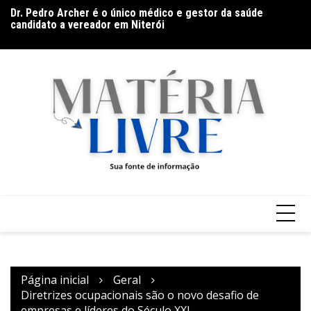
Dr. Pedro Archer é o único médico e gestor da saúde
Ir
candidato a vereador em Niterói
Fi
para
Envelhecimento e cuidado consciente e humanizado:
pequenas atitudes que fazem grande diferença
o
conteúdo
Página inicial
Geral
Diretrizes ocupacionais são o novo desafio de
empresas e líderes do Século XXI