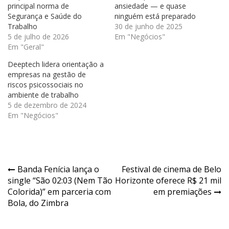
principal norma de
ansiedade — e quase
Segurança e Saúde do
ninguém está preparado
Trabalho
30 de junho de 2025
5 de julho de 2026
Em "Negócios"
Em "Geral"
Deeptech lidera orientação a
empresas na gestão de
riscos psicossociais no
ambiente de trabalho
5 de dezembro de 2024
Em "Negócios"
Navegação
Banda Fenícia lança o
Festival de cinema de Belo
single “São 02:03 (Nem Tão
Horizonte oferece R$ 21 mil
de
Colorida)” em parceria com
em premiações
Post
Bola, do Zimbra