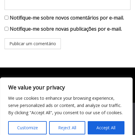
Notifique-me sobre novos comentários por e-mail.
Notifique-me sobre novas publicações por e-mail.
We value your privacy
Todo conteúdo publicado neste portal, incluindo textos,
imagens, vídeos, áudios, gráficos e outros materiais, é de
We use cookies to enhance your browsing experience,
responsabilidade do autor. © 2020 - 2024 Todos os direitos
reservados ao site Matéria Livre Royale News by
serve personalized ads or content, and analyze our traffic.
Themebeez
We use cookies to ensure that we give you the best
By clicking "Accept All", you consent to our use of cookies.
experience on our website. If you continue to use this site we
Economia
will assume that you are happy with it.
Entretenimento
Customize
Reject All
Accept All
Famosos
Cultura
Música
Ok