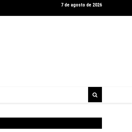
7 de agosto de 2026
a Murilo Castro promove curso sobre a História da Arte Brasilei
mporânea