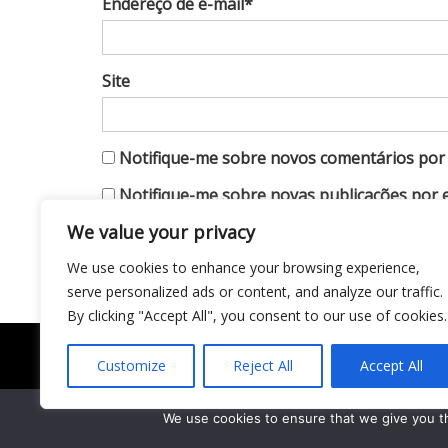
Endereço de e-mail*
Site
Notifique-me sobre novos comentários por 
Notifique-me sobre novas publicações por e
We value your privacy
We use cookies to enhance your browsing experience,
serve personalized ads or content, and analyze our traffic.
By clicking "Accept All", you consent to our use of cookies.
Customize
Reject All
Accept All
Todo conteúdo publicado neste portal, incluindo t
gráficos e outros materiais, é de responsabilidade
We use cookies to ensure that we give you th
Todos os direitos reservados ao site Matéria Liv