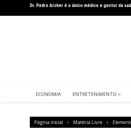
Dr. Pedro Archer é o único médico e gestor da sa
Band Bahia realiza tradicional debate entre candi
domingo (9)
ECONOMIA
ENTRETENIMENTO
Página inicial
Matéria Livre
Element