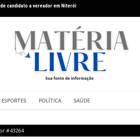
úde candidato a vereador em Niterói
Galeri
datos ao Governo da Bahia para mais de 300 cidades neste
conte
ESPORTES
POLÍTICA
SAÚDE
or #43264