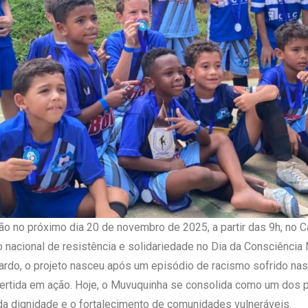
ção no próximo dia 20 de novembro de 2025, a partir das 9h, no
nacional de resistência e solidariedade no Dia da Consciência 
uardo, o projeto nasceu após um episódio de racismo sofrido na
nvertida em ação. Hoje, o Muvuquinha se consolida como um dos p
da dignidade e o fortalecimento de comunidades vulneráveis.