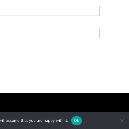
tretenimento
Famosos
Cultura
Música
ill assume that you are happy with it.
Ok
ítica
Saúde