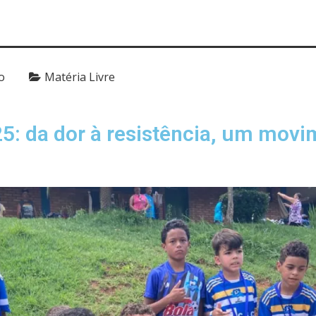
o
Matéria Livre
5: da dor à resistência, um mov