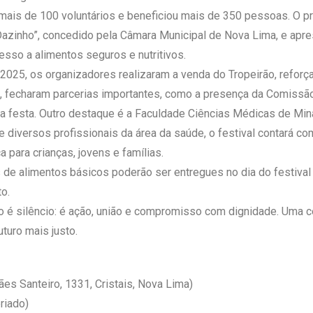
 mais de 100 voluntários e beneficiou mais de 350 pessoas. O p
azinho”, concedido pela Câmara Municipal de Nova Lima, e apr
sso a alimentos seguros e nutritivos.
e 2025, os organizadores realizaram a venda do Tropeirão, refor
o, fecharam parcerias importantes, como a presença da Comissão
s da festa. Outro destaque é a Faculdade Ciências Médicas de M
diversos profissionais da área da saúde, o festival contará c
 para crianças, jovens e famílias.
s de alimentos básicos poderão ser entregues no dia do festiva
to.
o é silêncio: é ação, união e compromisso com dignidade. Uma c
turo mais justo.
es Santeiro, 1331, Cristais, Nova Lima)
riado)