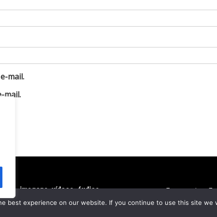
e-mail.
-mail.
extos, imagens, vídeos, áudios,
Economia
En
 do autor. © 2020 - 2024
e best experience on our website. If you continue to use this site we w
re Royale News by
Themebeez
Esportes
Pol