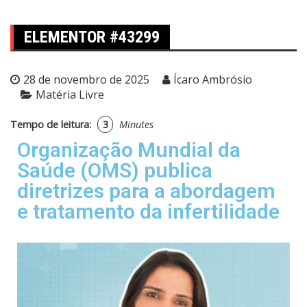
ELEMENTOR #43299
28 de novembro de 2025
Ícaro Ambrósio
Matéria Livre
Tempo de leitura:
3
Minutes
Organização Mundial da
Saúde (OMS) publica
diretrizes para a abordagem
e tratamento da infertilidade