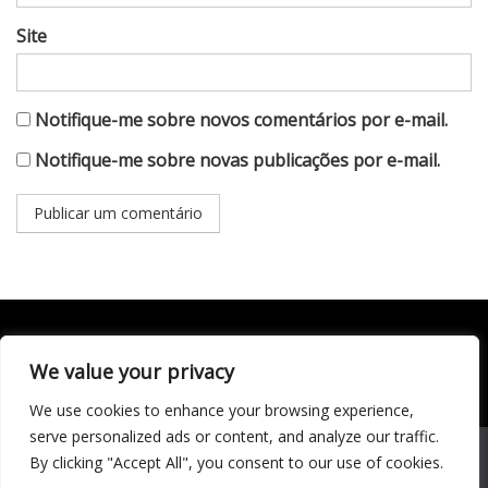
Site
Notifique-me sobre novos comentários por e-mail.
Notifique-me sobre novas publicações por e-mail.
We value your privacy
Todo conteúdo publicado neste portal, incluindo textos,
imagens, vídeos, áudios, gráficos e outros materiais, é de
We use cookies to enhance your browsing experience,
responsabilidade do autor. © 2020 - 2024 Todos os direitos
reservados ao site Matéria Livre Royale News by
serve personalized ads or content, and analyze our traffic.
Themebeez
We use cookies to ensure that we give you the best
By clicking "Accept All", you consent to our use of cookies.
experience on our website. If you continue to use this site we
Economia