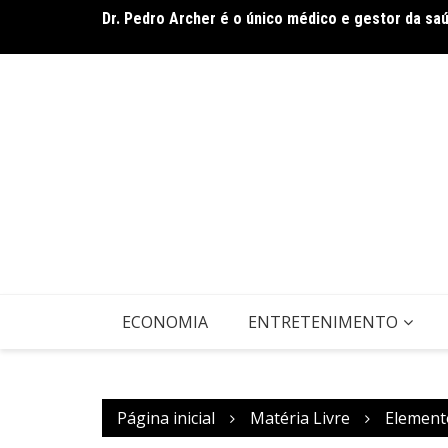
Dr. Pedro Archer é o único médico e gestor da sa
De olho no líder: Jhonathan Silva projeta duelo do
ECONOMIA
ENTRETENIMENTO
Página inicial
Matéria Livre
Element