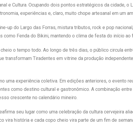
nal e Cultura. Ocupando dois pontos estratégicos da cidade, o L
tronomia, experiências e, claro, muito chope artesanal em um am
ine-up do Largo das Forras, mistura tributos, rock e pop nacio
s como Fenda do Bikini, mantendo o clima de festa do início ao f
 cheio o tempo todo. Ao longo de três dias, o público circula entr
que transformam Tiradentes em vitrine da produção independente”
o uma experiência coletiva. Em edições anteriores, o evento r
adentes como destino cultural e gastronômico. A combinação entr
sso crescente no calendário mineiro.
eafirma seu lugar como uma celebração da cultura cervejeira ali
co vira história e cada copo cheio vira parte de um fim de semana