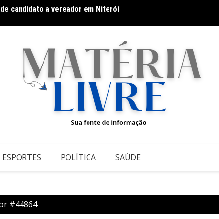
úde candidato a vereador em Niterói
Thiago
 Athletic contra o Criciúma
ESPORTES
POLÍTICA
SAÚDE
or #44864