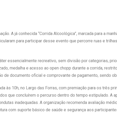
mação. A já conhecida “Corrida Alcoológica”, marcada para a manh
cularam para participar desse evento que percorre ruas e trilh
ter essencialmente recreativo, sem divisão por categorias, prio
ado, medalha e acesso ao open chopp durante a corrida, restrito 
o de documento oficial e comprovante de pagamento, sendo obri
da às 10h, no Largo das Forras, com premiação para os três pri
dos que concluírem o percurso dentro do tempo estipulado. A ap
condutas inadequadas. A organização recomenda avaliação médica
utura com suporte básico de saúde e segurança aos participante