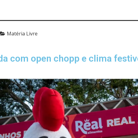
Matéria Livre
da com open chopp e clima festiv