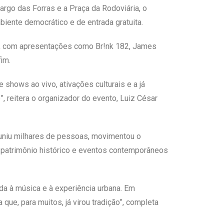
argo das Forras e a Praça da Rodoviária, o
biente democrático e de entrada gratuita.
nal, com apresentações como Br!nk 182, James
im.
e shows ao vivo, ativações culturais e a já
, reitera o organizador do evento, Luiz César
euniu milhares de pessoas, movimentou o
e patrimônio histórico e eventos contemporâneos
ada à música e à experiência urbana. Em
 que, para muitos, já virou tradição”, completa