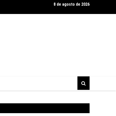
8 de agosto de 2026
 Silva se destaca como expert em extensão capilar e aposta na 