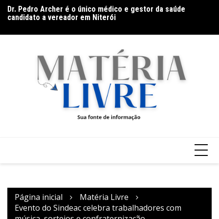
Ir
Dr. Pedro Archer é o único médico e gestor da saúde
Ho
para
candidato a vereador em Niterói
na
Documentário CONTRACENA foi exibido na UFU, no
o
Grupontapé e no CEU Shopping Park
conteúdo
Página inicial
Matéria Livre
Evento do Sindeac celebra trabalhadores com
música, sorteios e confraternização