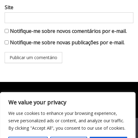
Site
Notifique-me sobre novos comentários por e-mail.
Notifique-me sobre novas publicações por e-mail.
We value your privacy
Todo conteúdo publicado neste portal, incluindo textos,
imagens, vídeos, áudios, gráficos e outros materiais, é de
We use cookies to enhance your browsing experience,
responsabilidade do autor. © 2020 - 2024 Todos os direitos
reservados ao site Matéria Livre Royale News by
serve personalized ads or content, and analyze our traffic.
Themebeez
We use cookies to ensure that we give you the best
By clicking "Accept All", you consent to our use of cookies.
experience on our website. If you continue to use this site we
Economia