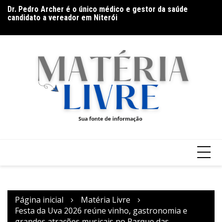
Ir
Dr. Pedro Archer é o único médico e gestor da saúde
Ga
candidato a vereador em Niterói
para
Ar
o
Band Bahia realiza tradicional debate entre candidatos ao
conteúdo
Governo da Bahia para mais de 300 cidades neste domingo
(9)
Página inicial
Matéria Livre
Festa da Uva 2026 reúne vinho, gastronomia e
grandes atrações musicais no Parque das