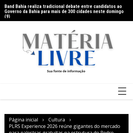
Ir
Band Bahia realiza tradicional debate entre candidatos ao
Ga
para
Governo da Bahia para mais de 300 cidades neste domingo
Ar
o
(9)
conteúdo
Página inicial
Cultura
PLRS Experience 2026 reúne gigantes do mercado
para palestras gratuitas na estrutura do Pedro