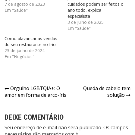
7 de agosto de 2023
cuidados podem ser feitos o
Em "Saúde"
ano todo, explica
especialista
3 de julho de 2025
Em "Saúde"
Como alavancar as vendas
do seu restaurante no frio
23 de junho de 2024
Em "Negócios"
Navegação
Orgulho LGBTQIA+: O
Queda de cabelo tem
amor em forma de arco-íris
solução
de
Post
DEIXE COMENTÁRIO
Seu endereço de e-mail não será publicado. Os campos
necessários são marcados com *.