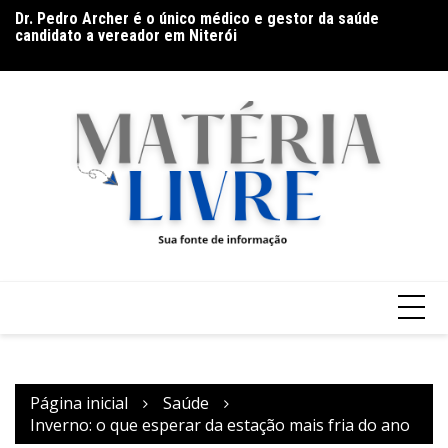
Ir
candidato a vereador em Niterói
Us
para
Galeria Murilo Castro promove curso sobre a História da
vi
Arte Brasileira, do Modernismo à produção contemporânea
o
conteúdo
Página inicial
Saúde
Inverno: o que esperar da estação mais fria do ano